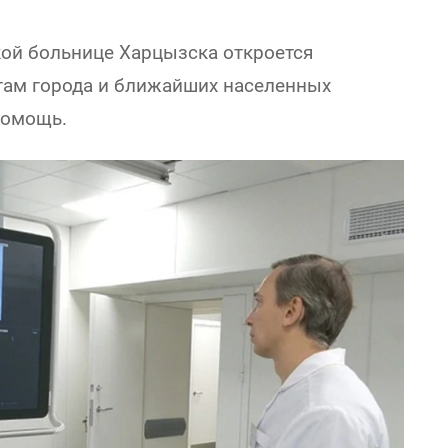
кой больнице Харцызска откроется
нтам города и ближайших населенных
помощь.